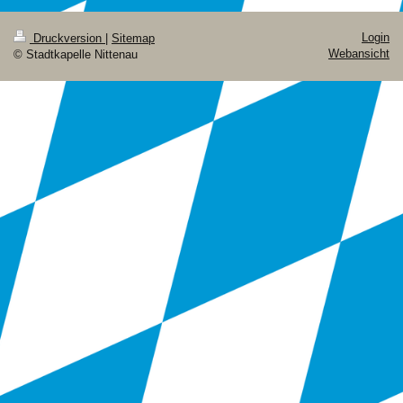
Login
Druckversion
|
Sitemap
Webansicht
© Stadtkapelle Nittenau